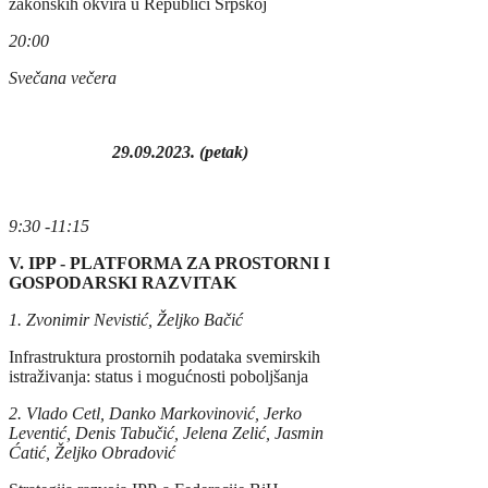
zakonskih okvira u Republici Srpskoj
20:00
Svečana večera
29.09.2023. (petak)
9
:30 -11:15
V.
IPP - PLATFORMA ZA PROSTORNI I
GOSPODARSKI RAZVITAK
1. Zvonimir Nevistić, Željko Bačić
Infrastruktura prostornih podataka svemirskih
istraživanja: status i mogućnosti poboljšanja
2. Vlado Cetl, Danko Markovinović, Jerko
Leventić, Denis Tabučić, Jelena Zelić, Jasmin
Ćatić, Željko Obradović