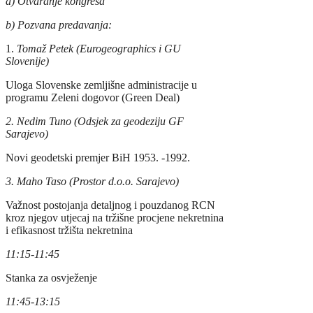
a) Otvaranje kongresa
b) Pozvana predavanja:
1.
Tomaž Petek (Eurogeographics i GU
Slovenije)
Uloga Slovenske zemljišne administracije u
programu Zeleni dogovor (Green Deal)
2. Nedim Tuno (Odsjek za geodeziju GF
Sarajevo)
Novi geodetski premjer BiH 1953. -1992.
3.
Maho Taso (Prostor d.o.o. Sarajevo)
Važnost postojanja detaljnog i pouzdanog RCN
kroz njegov utjecaj na tržišne procjene nekretnina
i efikasnost tržišta nekretnina
11:15-11:45
Stanka za osvježenje
11:45-13:15