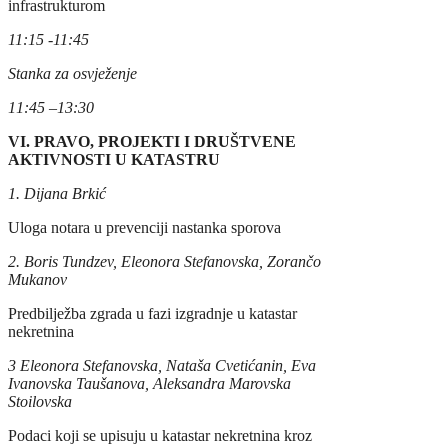
infrastrukturom
11:15 -11:45
Stanka za
osvježenje
1
1
:45
–13
:30
VI.
PRAVO, PROJEKTI I DRUŠTVENE
AKTIVNOSTI U KATASTRU
1.
Dijana Brkić
Uloga notara u prevenciji nastanka sporova
2. Boris Tundzev, Eleonora Stefanovska, Zorančo
Mukanov
Predbilježba zgrada u fazi izgradnje u katastar
nekretnina
3
Eleonora Stefanovska, Nataša Cvetićanin, Eva
Ivanovska Taušanova, Aleksandra Marovska
Stoilovska
Podaci koji se upisuju u katastar nekretnina kroz