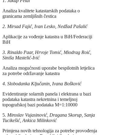
1. Jakup Fetai
Analiza kvalitete katastarskih podataka o
granicama zemljišnih čestica
2. Mirsad Fajić, Ivan Lesko, Nedžad Pašalić
Aplikacije za vođenje katastra u BiH/Federaciji
BiH
3. Rinaldo Paar, Hrvoje Tomić, Miodrag Roić,
Siniša Mastelić-Ivić
Analiza mogućnosti uporabe bespilotnih letjelica
za potrebe održavanje katastra
4. Slobodanka Ključanin, Ivana Bošković
Evidentiranje solarnih panela i elektrana u bazi
podataka katastra nekretnina i temeljnoj
topografskoj bazi podataka M=1:10000
5.
Miroslav Vujasinović, Dragana Skorup, Sanja
Tucikešić, Ankica Milinković
Primjena novih tehnologija za potrebe provođenja