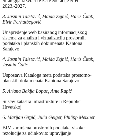
Strategija razvoja IPP-a Federacije BiH
2023.-2027.
3. Jasmin Taletović, Maida Zejnić, Haris Čitak,
Elvir Ferhatbegović
Unapređenje web baziranog informacijskog
sistema za analizu i vizualizaciju prostornih
podataka i planskih dokumenata Kantona
Sarajevo
4
.
Jasmin Taletović, Maida Zejnić, Haris Čitak,
Jasmin Ćatić
Uspostava Kataloga meta podataka prostorno-
planskih dokumenata Kantona Sarajevo
5.
Ariana Bakija Lopac, Ante Rupić
Sustav katastra infrastrukture u Republici
Hrvatskoj
6. Marijan Grgić, Julia Geiger, Philipp Meixner
BIM -primjena prostornih podataka visoke
rezolucije za učinkovito upravljanje