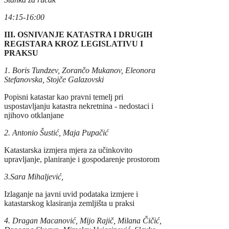
14:15-16:00
III. OSNIVANJE KATASTRA I DRUGIH
REGISTARA KROZ LEGISLATIVU I
PRAKSU
1. Boris Tundzev, Zorančo Mukanov, Eleonora
Stefanovska, Stojče Galazovski
Popisni katastar kao pravni temelj pri
uspostavljanju katastra nekretnina - nedostaci i
njihovo otklanjane
2.
Antonio Šustić, Maja Pupačić
Katastarska izmjera mjera za učinkovito
upravljanje, planiranje i gospodarenje prostorom
3.Sara Mihaljević,
Izlaganje na javni uvid podataka izmjere i
katastarskog klasiranja zemljišta u praksi
4. Dragan Macanović, Mijo Rajič, Milana Čičić,