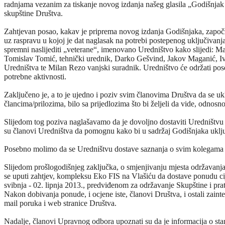
radnjama vezanim za tiskanje novog izdanja našeg glasila „Godišnjak
skupštine Društva.
Zahtjevan posao, kakav je priprema novog izdanja Godišnjaka, započ
uz raspravu u kojoj je dat naglasak na potrebi postepenog uključivanja
spremni naslijediti „veterane“, imenovano Uredništvo kako slijedi: M
Tomislav Tomić, tehnički urednik, Darko Gešvind, Jakov Maganić, I
Uredništva te Milan Rezo vanjski suradnik. Uredništvo će održati pos
potrebne aktivnosti.
Zaključeno je, a to je ujedno i poziv svim članovima Društva da se uk
člancima/prilozima, bilo sa prijedlozima što bi željeli da vide, odnosn
Slijedom tog poziva naglašavamo da je dovoljno dostaviti Uredništvu i 
su članovi Uredništva da pomognu kako bi u sadržaj Godišnjaka uključ
Posebno molimo da se Uredništvu dostave saznanja o svim kolegama ko
Slijedom prošlogodišnjeg zaključka, o smjenjivanju mjesta održavanj
se uputi zahtjev, kompleksu Eko FIS na Vlašiću da dostave ponudu c
svibnja - 02. lipnja 2013., predviđenom za održavanje Skupštine i pr
Nakon dobivanja ponude, i ocjene iste, članovi Društva, i ostali zainter
mail poruka i web stranice Društva.
Nadalje, članovi Upravnog odbora upoznati su da je informacija o s