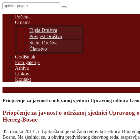
Početna
O nama
Tijela Društva
Povijest Društva
Statut Društva
Članstvo
Godišnjak
Foto galerija
Arhiva
Linkovi
Kontakt
Priopćenje za javnost o održanoj sjednici Upravnog odbora Geo
Priopćenje za javnost o održanoj sjednici Upravnog
Herceg-Bosne
05. ožujka 2013., u Ljubuškom je održana redovita sjednica Upravn
Bosne. Na sjednici se, u okviru predviđenog dnevnog reda, raspravlja