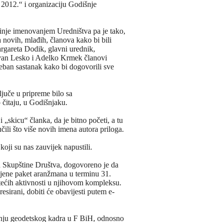
 2012.“ i organizaciju Godišnje
inje imenovanjem Uredništva pa je tako,
 novih, mlađih, članova kako bi bili
argareta Dodik, glavni urednik,
van Lesko i Adelko Krmek članovi
eban sastanak kako bi dogovorili sve
ljuče u pripreme bilo sa
o čitaju, u Godišnjaku.
„skicu“ članka, da je bitno početi, a tu
ili što više novih imena autora priloga.
ji su nas zauvijek napustili.
a Skupštine Društva, dogovoreno je da
ijene paket aranžmana u terminu 31.
atećih aktivnosti u njihovom kompleksu.
esirani, dobiti će obavijesti putem e-
tanju geodetskog kadra u F BiH, odnosno