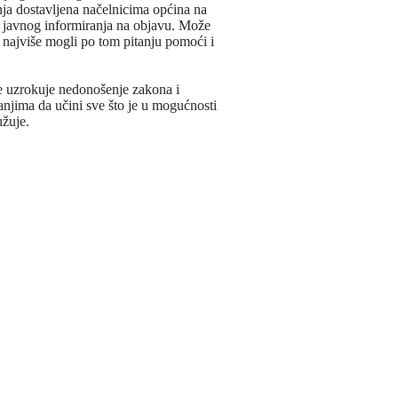
nja dostavljena načelnicima općina na
a javnog informiranja na objavu. Može
bi najviše mogli po tom pitanju pomoći i
e uzrokuje nedonošenje zakona i
janjima da učini sve što je u mogućnosti
užuje.