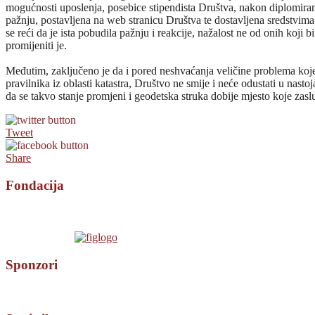
mogućnosti uposlenja, posebice stipendista Društva, nakon diplomira
pažnju, postavljena na web stranicu Društva te dostavljena sredstvim
se reći da je ista pobudila pažnju i reakcije, nažalost ne od onih koji 
promijeniti je.
Međutim, zaključeno je da i pored neshvaćanja veličine problema koj
pravilnika iz oblasti katastra, Društvo ne smije i neće odustati u nasto
da se takvo stanje promjeni i geodetska struka dobije mjesto koje zasl
Tweet
Share
Fondacija
Sponzori