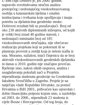
U tom cilju Društvo je, još 2000. godine,
napravilo sveobuhvatnu stručnu analizu
postojećeg i nedostajućeg visokoobrazovanog
osoblja u katastarskim tijelima i ostalim
institucijama i tvrtkama koje upošljavaju i imaju
potrebu za djelatnicima geodetske struke.
Dobiveni rezultati bili su poražavajući. Broj od
oko 230 aktivnih diplomiranih inženjera, od kojih
je veliki broj iznad 40 godina starosti, i
nedostajući minimalni broj od 185
visokoobrazovanih stručnjaka, nije obećavao
realizaciju projekata koji su pokrenuti ili se
planiraju provesti u zemlji koja je netom izašla iz
rata. Moramo, nažalost, istaći činjenicu da se broj
aktivnih visokoobrazovanih geodetskih djelatnika
ni danas u 2010. godini nije značajno povećao.
Rješenje smo, nakon silnih rasprava, analiza i
usuglašavanja pokušali naći u Projektu
stipendiranja studenata geodezije na Geodetskom
fakultetu Sveučilišta u Zagrebu. Projekt je na
natječaju vlade Republike Hrvatske, za pomoć
Hrvatima u BiH 2003., prihvaćen kao opravdan i
dobio financijsku potporu kojom smo, u razdoblju
od 2003. do 2006., stipendirali 23 studenta iz
cijele Bosne i Hercegovine. Od tog broja, do