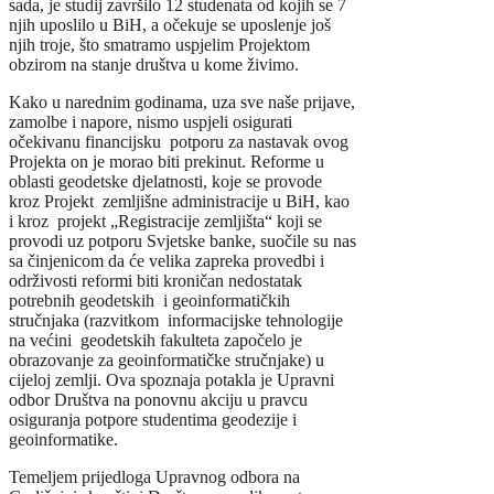
sada, je studij završilo 12 studenata od kojih se 7
njih uposlilo u BiH, a očekuje se uposlenje još
njih troje, što smatramo uspjelim Projektom
obzirom na stanje društva u kome živimo.
Kako u narednim godinama, uza sve naše prijave,
zamolbe i napore, nismo uspjeli osigurati
očekivanu financijsku potporu za nastavak ovog
Projekta on je morao biti prekinut. Reforme u
oblasti geodetske djelatnosti, koje se provode
kroz Projekt zemljišne administracije u BiH, kao
i kroz projekt „Registracije zemljišta“ koji se
provodi uz potporu Svjetske banke, suočile su nas
sa činjenicom da će velika zapreka provedbi i
održivosti reformi biti kroničan nedostatak
potrebnih geodetskih i geoinformatičkih
stručnjaka (razvitkom informacijske tehnologije
na većini geodetskih fakulteta započelo je
obrazovanje za geoinformatičke stručnjake) u
cijeloj zemlji. Ova spoznaja potakla je Upravni
odbor Društva na ponovnu akciju u pravcu
osiguranja potpore studentima geodezije i
geoinformatike.
Temeljem prijedloga Upravnog odbora na