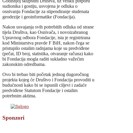
Godišnjoj skupštini Društva, uz veliku potporu
sudionika i gostiju, usvojena je odluka o
osnivanju Fondacije za stipendiranje studenata
geodezije i geoinformatike (Fondacija).
Nakon usvajanja svih potrebitih odluka od strane
tijela Društva, kao Osnivača, i novoizabranog
Upravnog odbora Fondacije, ista je registrirana
kod Ministarstva pravde F BiH, nakon čega se
pristupilo ostalim radnjama koje su predviđene
(pečat, ID broj, statistika, otvaranje računa) kako
bi Fondacija mogla raditi sukladno važećim
zakonskim odredbama.
Ovo bi trebao biti početak jednog dugoročnog
projekta kojeg će Društvo i Fondacija provoditi u
budućnosti kako bi se ispunili ciljevi i zadaće
predviđene Statutom Fondacije i ostalim
potrebnim aktima.
Sponzori