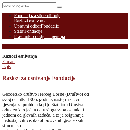
Fondacija
za stipendiranje
Razlozi osnivanja
Upravni odbor
Fondacije
Statut
Fondacije
Pravilnik o dodjeli
stipendija
Razlozi osnivanja
E-mail
Ispis
Razlozi za osnivanje Fondacije
Geodetsko društvo Herceg Bosne (Društvo) od
svog osnutka 1995. godine, nastoji iznaći
rješenja za problem koji je Statutom Društva
određen kao jedan od razloga svog osnutka i
jednom od glavnih zadaća, a to je osiguranje
nedostajućih visoko obrazovanih geodetskih
stručnjaka.