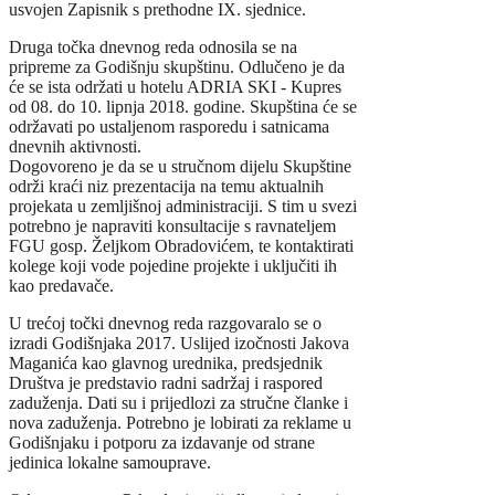
usvojen Zapisnik s prethodne IX. sjednice.
Druga točka dnevnog reda odnosila se na
pripreme za Godišnju skupštinu. Odlučeno je da
će se ista održati u hotelu ADRIA SKI - Kupres
od 08. do 10. lipnja 2018. godine. Skupština će se
održavati po ustaljenom rasporedu i satnicama
dnevnih aktivnosti.
Dogovoreno je da se u stručnom dijelu Skupštine
održi kraći niz prezentacija na temu aktualnih
projekata u zemljišnoj administraciji. S tim u svezi
potrebno je napraviti konsultacije s ravnateljem
FGU gosp. Željkom Obradovićem, te kontaktirati
kolege koji vode pojedine projekte i uključiti ih
kao predavače.
U trećoj točki dnevnog reda razgovaralo se o
izradi Godišnjaka 2017. Uslijed izočnosti Jakova
Maganića kao glavnog urednika, predsjednik
Društva je predstavio radni sadržaj i raspored
zaduženja. Dati su i prijedlozi za stručne članke i
nova zaduženja. Potrebno je lobirati za reklame u
Godišnjaku i potporu za izdavanje od strane
jedinica lokalne samouprave.