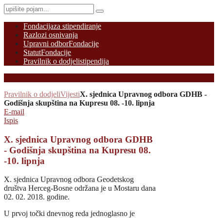
Fondacija
za stipendiranje
Razlozi osnivanja
Upravni odbor
Fondacije
Statut
Fondacije
Pravilnik o dodjeli
stipendija
Pravilnik o dodjeli
Vijesti
X. sjednica Upravnog odbora GDHB -
Godišnja skupština na Kupresu 08. -10. lipnja
E-mail
Ispis
X. sjednica Upravnog odbora GDHB
- Godišnja skupština na Kupresu 08.
-10. lipnja
X. sjednica Upravnog odbora Geodetskog
društva Herceg-Bosne održana je u Mostaru dana
02. 02. 2018. godine.
U prvoj točki dnevnog reda jednoglasno je