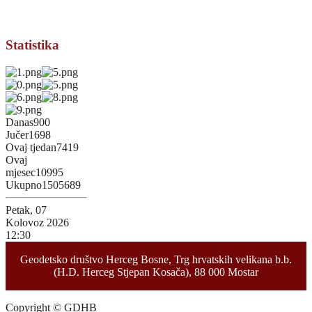
Statistika
Danas
900
Jučer
1698
Ovaj tjedan
7419
Ovaj
mjesec
10995
Ukupno
1505689
Petak, 07
Kolovoz 2026
12:30
Geodetsko društvo Herceg Bosne, Trg hrvatskih velikana b.b.
(H.D. Herceg Stjepan Kosača), 88 000 Mostar
Copyright © GDHB