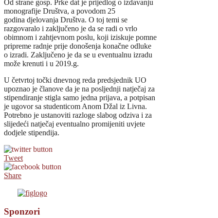
Od strane gosp. Prke dat je prijedlog o izdavanju
monografije Društva, a povodom 25
godina djelovanja Društva. O toj temi se
razgovaralo i zaključeno je da se radi o vrlo
obimnom i zahtjevnom poslu, koji iziskuje pomne
pripreme radnje prije donošenja konačne odluke
o izradi. Zaključeno je da se u eventualnu izradu
može krenuti i u 2019.g.
U četvrtoj točki dnevnog reda predsjednik UO
upoznao je članove da je na posljednji natječaj za
stipendiranje stigla samo jedna prijava, a potpisan
je ugovor sa studenticom Anom Džal iz Livna.
Potrebno je ustanoviti razloge slabog odziva i za
slijedeći natječaj eventualno promijeniti uvjete
dodjele stipendija.
Tweet
Share
Sponzori