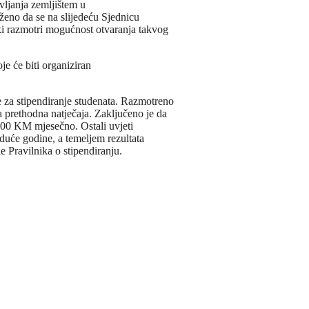
avljanja zemljištem u
ženo da se na slijedeću Sjednicu
i razmotri mogućnost otvaranja takvog
e će biti organiziran
za stipendiranje studenata. Razmotreno
va prethodna natječaja. Zaključeno je da
 300 KM mjesečno. Ostali uvjeti
iduće godine, a temeljem rezultata
 Pravilnika o stipendiranju.