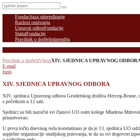
Fondacija
za stipendiranje
Razlozi osnivanja
Upravni odbor
Fondacije
Statut
Fondacije
Pravilnik o dodjeli
stipendija
Pravilnik o dodjeli
Vijesti
XIV. SJEDNICA UPRAVNOG ODBOR
E-mail
Ispis
XIV. SJEDNICA UPRAVNOG ODBORA
XIV. sjednica Upravnog odbora Geodetskog društva Herceg-Bosne, o
s početkom u 12 sati.
Sjednici su bili nazočni svi članovi UO osim kolege Mladena Mitrovića
prisustvovao.
U prvoj točki dnevnog reda konstatirano je da je 13. sjednica UO održa
uspješne organizacije studijskog putovanja, te da su svi dogovori izpo
u najboljem redu.