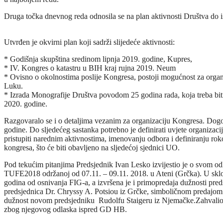
Druga točka dnevnog reda odnosila se na plan aktivnosti Društva do
Utvrđen je okvirni plan koji sadrži slijedeće aktivnosti:
* Godišnja skupština sredinom lipnja 2019. godine, Kupres,
* IV. Kongres o katastru u BIH kraj rujna 2019. Neum
* Ovisno o okolnostima poslije Kongresa, postoji mogućnost za organ
Luku.
* Izrada Monografije Društva povodom 25 godina rada, koja treba biti
2020. godine.
Razgovaralo se i o detaljima vezanim za organizaciju Kongresa. Dogo
godine. Do sljedećeg sastanka potrebno je definirati uvjete organiza
pristupiti narednim aktivnostima, imenovanju odbora i definiranju rok
kongresa, što će biti obavljeno na sljedećoj sjednici UO.
Pod tekućim pitanjima Predsjednik Ivan Lesko izvijestio je o svom o
TUFE2018 održanoj od 07.11. – 09.11. 2018. u Ateni (Grčka). U sklo
godina od osnivanja FIG-a, a izvršena je i primopredaja dužnosti pre
predsjednica Dr. Chryssy A. Potsiou iz Grčke, simboličnom predajom 
dužnost novom predsjedniku Rudolfu Staigeru iz Njemačke.Zahvalio 
zbog njegovog odlaska ispred GD HB.