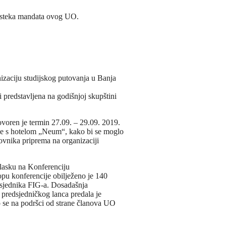
 isteka mandata ovog UO.
izaciju studijskog putovanja u Banja
 predstavljena na godišnjoj skupštini
voren je termin 27.09. – 29.09. 2019.
cije s hotelom „Neum“, kako bi se moglo
ovnika priprema na organizaciji
dlasku na Konferenciju
pu konferencije obilježeno je 140
dsjednika FIG-a. Dosadašnja
predsjedničkog lanca predala je
se na podršci od strane članova UO