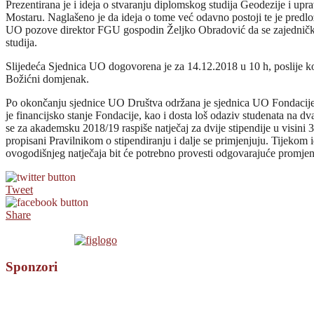
Prezentirana je i ideja o stvaranju diplomskog studija Geodezije i upr
Mostaru. Naglašeno je da ideja o tome već odavno postoji te je predlo
UO pozove direktor FGU gospodin Željko Obradović da se zajedničk
studija.
Slijedeća Sjednica UO dogovorena je za 14.12.2018 u 10 h, poslije koj
Božićni domjenak.
Po okončanju sjednice UO Društva održana je sjednica UO Fondacije 
je financijsko stanje Fondacije, kao i dosta loš odaziv studenata na d
se za akademsku 2018/19 raspiše natječaj za dvije stipendije u visini
propisani Pravilnikom o stipendiranju i dalje se primjenjuju. Tijekom 
ovogodišnjeg natječaja bit će potrebno provesti odgovarajuće promjene
Tweet
Share
Sponzori