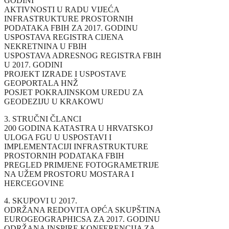
GODINI
AKTIVNOSTI U RADU VIJEĆA
INFRASTRUKTURE PROSTORNIH
PODATAKA FBIH ZA 2017. GODINU
USPOSTAVA REGISTRA CIJENA
NEKRETNINA U FBIH
USPOSTAVA ADRESNOG REGISTRA FBIH
U 2017. GODINI
PROJEKT IZRADE I USPOSTAVE
GEOPORTALA HNŽ
POSJET POKRAJINSKOM UREDU ZA
GEODEZIJU U KRAKOWU
3. STRUČNI ČLANCI
200 GODINA KATASTRA U HRVATSKOJ
ULOGA FGU U USPOSTAVI I
IMPLEMENTACIJI INFRASTRUKTURE
PROSTORNIH PODATAKA FBIH
PREGLED PRIMJENE FOTOGRAMETRIJE
NA UŽEM PROSTORU MOSTARA I
HERCEGOVINE
4. SKUPOVI U 2017.
ODRŽANA REDOVITA OPĆA SKUPŠTINA
EUROGEOGRAPHICSA ZA 2017. GODINU
ODRŽANA INSPIRE KONFERENCIJA ZA