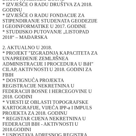
* IZVJEŠĆE O RADU DRUŠTVA ZA 2018.
GODINU
* IZVJEŠĆE O RADU FONDACIJE ZA
STIPENDIRANJE STUDENATA GEODEZIJE
I GEOINFORMATIKE U 2017. GODINE
* STUDIJSKO PUTOVANJE „LISTOPAD
2018“ – MAĐARSKA
2. AKTUALNO U 2018.
* PROJEKT "IZGRADNJA KAPACITETA ZA
UNAPREĐENJE ZEMLJIŠNEA
ADMINISTRACIJE I PROCEDURA U BiH"
CILAP, AKTIVNOSTI U 2018. GODINI ZA
FBIH
* DOSTIGNUĆA PROJEKTA
REGISTRACIJE NEKRETNINA U
FEDERACIJI BOSNE I HERCEGOVINE U
2018. GODINI
* VIJESTI IZ OBLASTI TOPOGRAFSKE
KARTOGRAFIJE, VIJEĆA IPP-a I IMPULS
PROJEKTA ZA 2018. GODINU
* REGISTAR CIJENA NEKRETNINA U
FEDERACIJI BIH - AKTIVNOSTI U
2018.GODINI
* USPOSTAVA ADRESNOG REGISTRA