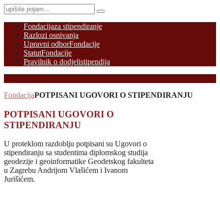
Fondacija
za stipendiranje
Razlozi osnivanja
Upravni odbor
Fondacije
Statut
Fondacije
Pravilnik o dodjeli
stipendija
Fondacija
POTPISANI UGOVORI O STIPENDIRANJU
POTPISANI UGOVORI O
STIPENDIRANJU
U proteklom razdoblju potpisani su Ugovori o
stipendiranju sa studentima diplomskog studija
geodezije i geoinformatike Geodetskog fakulteta
u Zagrebu Andrijom Vlašićem i Ivanom
Jurišićem.