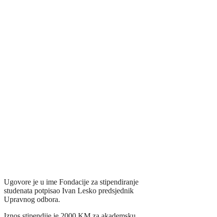
Ugovore je u ime Fondacije za stipendiranje
studenata potpisao Ivan Lesko predsjednik
Upravnog odbora.
Iznos stipendije je 2000 KM za akademsku