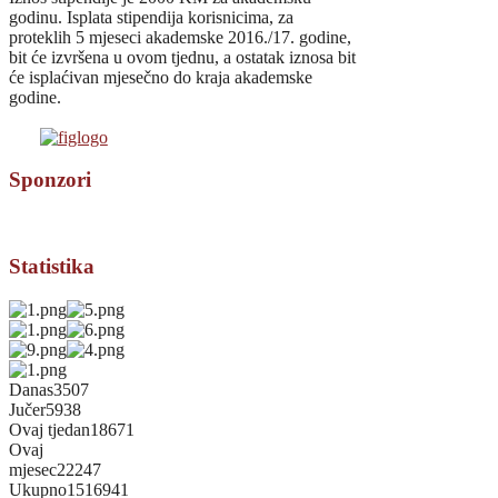
godinu. Isplata stipendija korisnicima, za
proteklih 5 mjeseci akademske 2016./17. godine,
bit će izvršena u ovom tjednu, a ostatak iznosa bit
će isplaćivan mjesečno do kraja akademske
godine.
Sponzori
Statistika
Danas
3507
Jučer
5938
Ovaj tjedan
18671
Ovaj
mjesec
22247
Ukupno
1516941