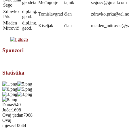
geodeta
Međugorje
tajnik
segosv@gmail.com
Šego
Zdravko
dipl.ing.
Tomislavgrad
član
zdravko.prka@tel.ne
Prka
geod.
Mladen
dipl.ing.
Kiseljak
član
mladen_mitrovic@y
Mitrović
geod.
Sponzori
Statistika
Danas
549
Jučer
1698
Ovaj tjedan
7068
Ovaj
mjesec
10644