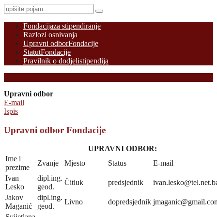
Fondacija
za stipendiranje
Razlozi osnivanja
Upravni odbor
Fondacije
Statut
Fondacije
Pravilnik o dodjeli
stipendija
Upravni odbor
E-mail
Ispis
Upravni odbor Fondacije
UPRAVNI ODBOR:
Ime i
Zvanje
Mjesto
Status
E-mail
prezime
Ivan
dipl.ing.
Čitluk
predsjednik
ivan.lesko@tel.net.b
Lesko
geod.
Jakov
dipl.ing.
Livno
dopredsjednik
jmaganic@gmail.co
Maganić
geod.
Svijetlana