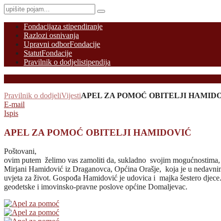
Fondacija
za stipendiranje
Razlozi osnivanja
Upravni odbor
Fondacije
Statut
Fondacije
Pravilnik o dodjeli
stipendija
Pravilnik o dodjeli
Vijesti
APEL ZA POMOĆ OBITELJI HAMID
E-mail
Ispis
APEL ZA POMOĆ OBITELJI HAMIDOVIĆ
Poštovani,
ovim putem želimo vas zamoliti da, sukladno svojim mogućnostima,
Mirjani Hamidović iz Draganovca, Općina Orašje, koja je u nedavn
uvjeta za život. Gospođa Hamidović je udovica i majka šestero djece
geodetske i imovinsko-pravne poslove općine Domaljevac.