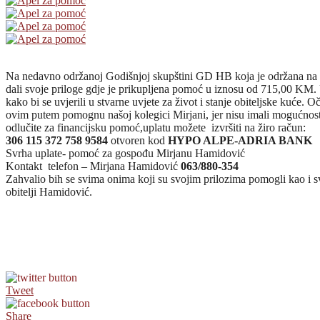
Na nedavno održanoj Godišnjoj skupštini GD HB koja je održana na 
dali svoje priloge gdje je prikupljena pomoć u iznosu od 715,00 KM. 
kako bi se uvjerili u stvarne uvjete za život i stanje obiteljske kuće. 
ovim putem pomognu našoj kolegici Mirjani, jer nisu imali mogućnost
odlučite za financijsku pomoć,uplatu možete izvršiti na žiro račun:
306 115 372 758 9584
otvoren kod
HYPO ALPE-ADRIA BANK
Svrha uplate- pomoć za gospođu Mirjanu Hamidović
Kontakt telefon – Mirjana Hamidović
063/880-354
Zahvalio bih se svima onima koji su svojim prilozima pomogli kao i 
obitelji Hamidović.
Tweet
Share