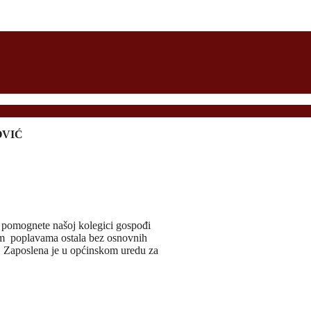
OVIĆ
 pomognete našoj kolegici gospođi
im poplavama ostala bez osnovnih
. Zaposlena je u općinskom uredu za