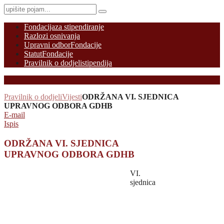
Fondacija
za stipendiranje
Razlozi osnivanja
Upravni odbor
Fondacije
Statut
Fondacije
Pravilnik o dodjeli
stipendija
Pravilnik o dodjeli
Vijesti
ODRŽANA VI. SJEDNICA
UPRAVNOG ODBORA GDHB
E-mail
Ispis
ODRŽANA VI. SJEDNICA
UPRAVNOG ODBORA GDHB
VI.
sjednica