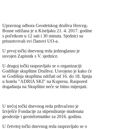
Upravnog odbora Geodetskog društva Herceg-
Bosne održana je u Kiseljaku 21. 4. 2017. godine
s početkom u 12 sati i 30 minuta. Sjednici su
prisustvovali svi članovi UO-a.
U prvoj točki dnevnog reda jednoglasno je
usvojen Zapisnik s V. sjednice.
U drugoj točki raspravljalo se o organizaciji
Godišnje skupštine Društva. Usvojeno je kako će
se Godišnja skupština održati od 16. do 18. lipnja
u hotelu "ADRIA SKI" na Kupresu. Raspored
događanja na Skupštini neće se bitno mijenjati.
U trećoj točki dnevnog reda prihvaćeno je
Izvješće Fondacije za stipendiranje studenata
geodezije i geoinformatike za 2016. godinu.
U četvrtoj točki dnevnog reda raspravljalo se o