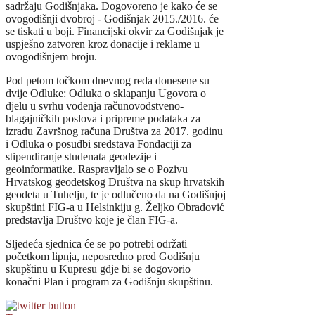
sadržaju Godišnjaka. Dogovoreno je kako će se
ovogodišnji dvobroj - Godišnjak 2015./2016. će
se tiskati u boji. Financijski okvir za Godišnjak je
uspješno zatvoren kroz donacije i reklame u
ovogodišnjem broju.
Pod petom točkom dnevnog reda donesene su
dvije Odluke: Odluka o sklapanju Ugovora o
djelu u svrhu vođenja računovodstveno-
blagajničkih poslova i pripreme podataka za
izradu Završnog računa Društva za 2017. godinu
i Odluka o posudbi sredstava Fondaciji za
stipendiranje studenata geodezije i
geoinformatike. Raspravljalo se o Pozivu
Hrvatskog geodetskog Društva na skup hrvatskih
geodeta u Tuhelju, te je odlučeno da na Godišnjoj
skupštini FIG-a u Helsinkiju g. Željko Obradović
predstavlja Društvo koje je član FIG-a.
Sljedeća sjednica će se po potrebi održati
početkom lipnja, neposredno pred Godišnju
skupštinu u Kupresu gdje bi se dogovorio
konačni Plan i program za Godišnju skupštinu.