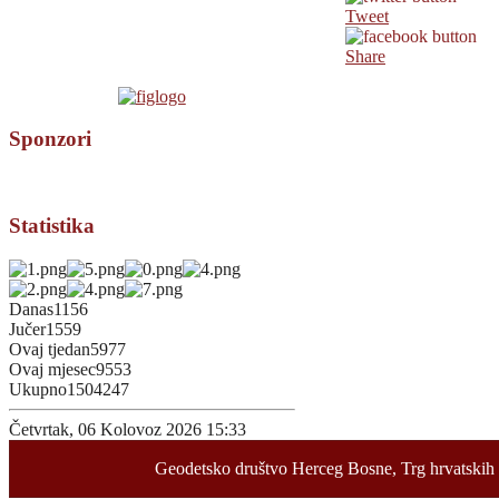
Tweet
Share
Sponzori
Statistika
Danas
1156
Jučer
1559
Ovaj tjedan
5977
Ovaj mjesec
9553
Ukupno
1504247
Četvrtak, 06 Kolovoz 2026 15:33
Geodetsko društvo Herceg Bosne, Trg hrvatskih 