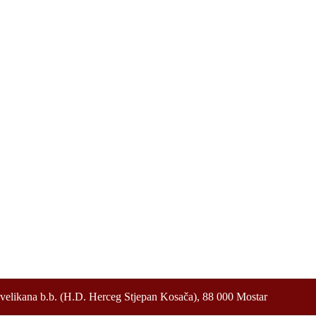
velikana b.b. (H.D. Herceg Stjepan Kosača), 88 000 Mostar