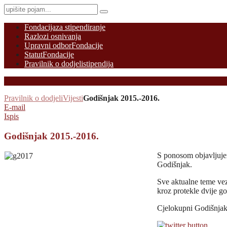
Fondacija
za stipendiranje
Razlozi osnivanja
Upravni odbor
Fondacije
Statut
Fondacije
Pravilnik o dodjeli
stipendija
Pravilnik o dodjeli
Vijesti
Godišnjak 2015.-2016.
E-mail
Ispis
Godišnjak 2015.-2016.
S ponosom objavljuje
Godišnjak.
Sve aktualne teme vez
kroz protekle dvije go
Cjelokupni Godišnja