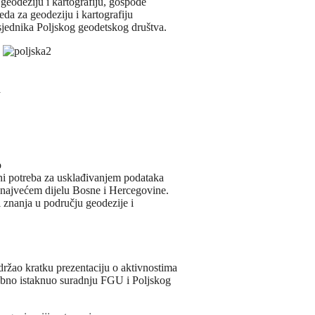
 geodeziju i kartografiju, gospođe
da za geodeziju i kartografiju
jednika Poljskog geodetskog društva.
a
o
ni potreba za usklađivanjem podataka
i u najvećem dijelu Bosne i Hercegovine.
i znanja u području geodezije i
ržao kratku prezentaciju o aktivnostima
sebno istaknuo suradnju FGU i Poljskog