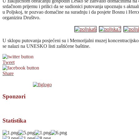
U zaključnom obraćanju gospodin Lesko se zahvalio domaćinima na o
srdačnom prijemu i prilici da se sudionici putovanja upoznaju s aktual
u Poljskoj, te pozvao domaćine na suradnju i da posjete Bosnu i Her
organizira Društvo.
U sklopu putovanja posjećeni su i Memorijalni muzej koncentracijskog
se nalazi na UNESKO listi zaštićene baštine.
Tweet
Share
Sponzori
Statistika