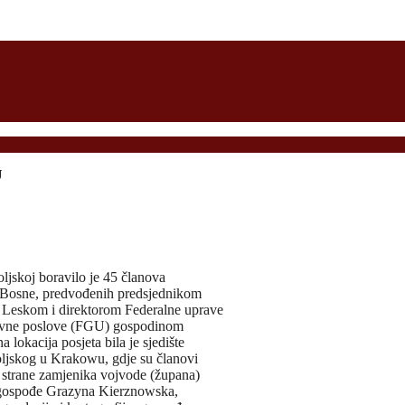
U
ljskoj boravilo je 45 članova
Bosne, predvođenih predsjednikom
Leskom i direktorom Federalne uprave
ravne poslove (FGU) gospodinom
okacija posjeta bila je sjedište
oljskog u Krakowu, gdje su članovi
 strane zamjenika vojvode (župana)
gospođe Grazyna Kierznowska,