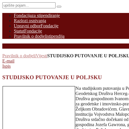
Fondacija
za stipendiranje
Razlozi osnivanja
Upravni odbor
Fondacije
Statut
Fondacije
Pravilnik o dodjeli
stipendija
Pravilnik o dodjeli
Vijesti
STUDIJSKO PUTOVANJE U POLJSK
E-mail
Ispis
STUDIJSKO PUTOVANJE U POLJSKU
Na studijskom putovanju u Po
Geodetskog Društva Herceg-
Društva gospodinom Ivanom 
za geodetske i imovinsko-p
Željkom Obradovićem. Glavna l
institucija Vojvodstva Malop
Društva srdačno dočekani od
gospodina Jozefa Gawrona, 