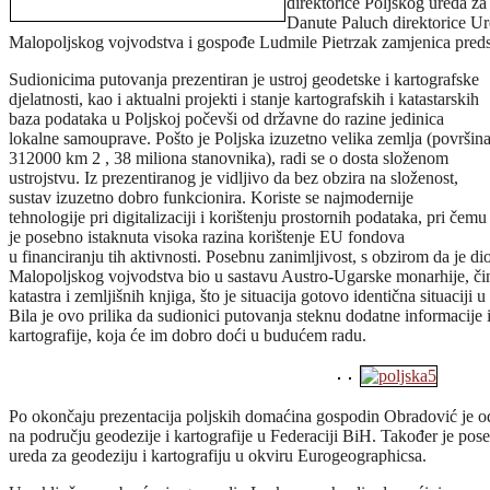
direktorice Poljskog ureda za
Danute Paluch direktorice Ure
Malopoljskog vojvodstva i gospođe Ludmile Pietrzak zamjenica preds
Sudionicima putovanja prezentiran je ustroj geodetske i kartografske
djelatnosti, kao i aktualni projekti i stanje kartografskih i katastarskih
baza podataka u Poljskoj počevši od državne do razine jedinica
lokalne samouprave. Pošto je Poljska izuzetno velika zemlja (površin
312000 km 2 , 38 miliona stanovnika), radi se o dosta složenom
ustrojstvu. Iz prezentiranog je vidljivo da bez obzira na složenost,
sustav izuzetno dobro funkcionira. Koriste se najmodernije
tehnologije pri digitalizaciji i korištenju prostornih podataka, pri čemu
je posebno istaknuta visoka razina korištenje EU fondova
u financiranju tih aktivnosti. Posebnu zanimljivost, s obzirom da je di
Malopoljskog vojvodstva bio u sastavu Austro-Ugarske monarhije, či
katastra i zemljišnih knjiga, što je situacija gotovo identična situacij
Bila je ovo prilika da sudionici putovanja steknu dodatne informacije 
kartografije, koja će im dobro doći u budućem radu.
Po okončaju prezentacija poljskih domaćina gospodin Obradović je od
na području geodezije i kartografije u Federaciji BiH. Također je po
ureda za geodeziju i kartografiju u okviru Eurogeographicsa.