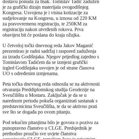
dostavu ponuda za tisak. Tomislav Tadić zadužen
je za grafički dizajn materijala ovogodišnjeg
Kongresa. Usvojena je i visina kotizacije za
sudjelovanje na Kongresu, u iznosu od 220 KM
za pravovremenu registraciju, te 250KM za
registraciju nakon utvrđenih rokova. Prva
obavijest bit će poslana do kraja ožujka.
U četvrdoj točki dnevnog reda Jakov Maganić
prezentirao je radni sadržaj i raspored zaduženja
za izradu Godišnjaka. Njegov prijedlog zajedno s
Tomislavom Tadićem da se izmjeni grafički
izgled Godišnjaka usvojen je od strane članova
UO s određenim izmjenama.
Peta točka dnevnog reda odnosila se na aktivnosti
otvaranja Preddiplomskog studija Geodezije na
Sveučilištu u Mostaru. Zaključak je da se u
narednom periodu pokuša organizirati sastanak s
predstavnicima Sveučilišta, te da se aktivno prati
sve što se događa po ovom pitanju.
Pod tekućim pitanjima bilo je govora o pozivu za
punopravno članstvo u CLGE. Predsjednik je
prethodno proučio sve uvjete članstva