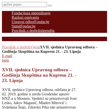
Fondacija
za stipendiranje
Razlozi osnivanja
Upravni odbor
Fondacije
Statut
Fondacije
Pravilnik o dodjeli
stipendija
Pravilnik o dodjeli
Vijesti
XVII. sjednica Upravnog odbora –
Godišnja Skupština na Kupresu 21. - 23. Lipnja
E-mail
Ispis
XVII. sjednica Upravnog odbora –
Godišnja Skupština na Kupresu 21. -
23. Lipnja
XVII. sjednica Upravnog odbora, održana je 27.
02. 2019. godine u uredu Geodetske uprave
HNŽ-a u Mostaru. Sjednici su prisustvovali Ivan
Lesko, Jakov Maganić, Mladen Mitrović i
Svijetlana Šego. Zdravko Prka nije prisustvovao