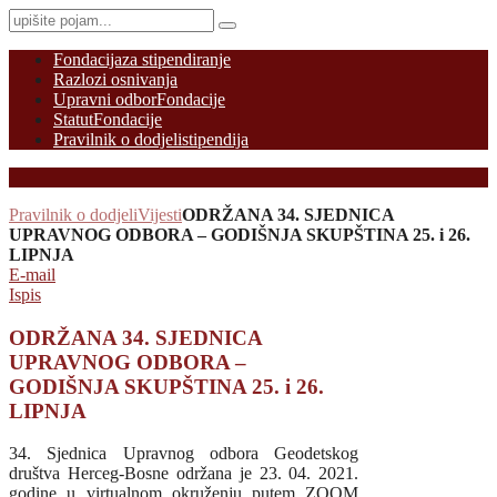
Fondacija
za stipendiranje
Razlozi osnivanja
Upravni odbor
Fondacije
Statut
Fondacije
Pravilnik o dodjeli
stipendija
Pravilnik o dodjeli
Vijesti
ODRŽANA 34. SJEDNICA
UPRAVNOG ODBORA – GODIŠNJA SKUPŠTINA 25. i 26.
LIPNJA
E-mail
Ispis
ODRŽANA 34. SJEDNICA
UPRAVNOG ODBORA –
GODIŠNJA SKUPŠTINA 25. i 26.
LIPNJA
34. Sjednica Upravnog odbora Geodetskog
društva Herceg-Bosne održana je 23. 04. 2021.
godine u virtualnom okruženju putem ZOOM