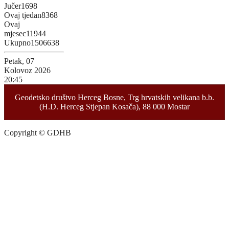
Jučer
1698
Ovaj tjedan
8368
Ovaj
mjesec
11944
Ukupno
1506638
Petak, 07
Kolovoz 2026
20:45
Geodetsko društvo Herceg Bosne, Trg hrvatskih velikana b.b.
(H.D. Herceg Stjepan Kosača), 88 000 Mostar
Copyright © GDHB