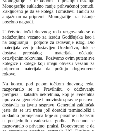
Monografije CIP kodom i pristupiti tiskanju
Monografije sukladno ranije prihvaćenoj ponudi.
Zaključeno je da se kolega Tomislavu Tadiću za
angažman na pripremi Monografije za tiskanje
posebno nagradi.
U četvrtoj točki dnevnog reda razgovaralo se o
zaduženjima vezano za izradu Godišnjaka kao i
na osiguranju potpore za izdavanje istog. Dio
materijala već je dostavljen Uredništvu, dok se
dostava preostalog materijala očekuje
ostavljenim rokovima. .Pozivamo ovim putem sve
kolegice i kolege koji imaju obvezu vezanu za
pripremu materijala da poštuju dogovorene
rokove.
Na koncu, pod petom točkom dnevnog reda,
razgovaralo se o Pravilniku o održavanju
premjera i katastra nekretnina, koji je Federalna
uprava za geodetske i imovinsko-pravne poslove
dostavila na javnu raspravu. Generalni zaključak
jeste da se isti treba još doraditi terminološki i
sukladno promjenama koje su prisutne u katastru
u posljednjih dvadesetak godina. Posebno se
razgovaralo o privatnoj praksi. Dogovoreno je da