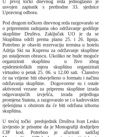
U prvoj točki dnevnog reda jednoglasno je
usvojen zapisnik s prethodne 33. sjednice
Upravnog odbora.
Pod drugom točkom dnevnog reda razgovaralo se
o pripremnim radnjama oko održavanje godišnje
skupštine Društva. Zaključak UO je da se
Skupština održi prema planu 25. i 26. lipnja.
Potrebno je obaviti rezervaciju termina u hotelu
Adrija Ski na Kupresu za održavanje skupštine
po ustaljenom obrascu. Ukoliko ne bude moguće
organizirati skupštinu u živo zbog
epidemioloških mjera skupštinu organizirati
virtualno u petak 25. 06. u 12.00 sati. Članstvo
će na vrijeme biti obavješteno o formatu i načinu
održavanja skupštine. Dogovorene su i ostale
aktivnosti vezane za pripremu skupštine izrada
odgovarajućih izvješća, izrada prijedloga
promjena Statuta, a razgovaralo se i o kadrovskim
rješenjima s obzirom da će biti održana izborna
skupština.
U trećoj točki predsjednik Društva Ivan Lesko
izvijestio je prisutne da je Monografiji dodijeljen
CIP kod. Potrebno je ažurirati sadržaj