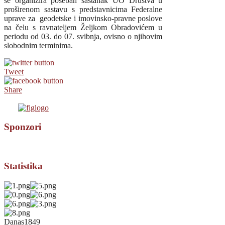
se organizira poseban sastanak UO Društva u
proširenom sastavu s predstavnicima Federalne
uprave za geodetske i imovinsko-pravne poslove
na čelu s ravnateljem Željkom Obradovićem u
periodu od 03. do 07. svibnja, ovisno o njihovim
slobodnim terminima.
Tweet
Share
Sponzori
Statistika
Danas
1849