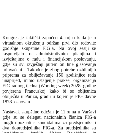
Kongres je faktički započeo 4. rujna kada je u
virtualnom okruženju održan prvi dio redovite
godišnje skupštine FIG-a. Na ovoj sesiji se
raspravljalo o administrativnim pitanjima i
izvještajima o radu i financijskom poslovanju,
gdje su svi izvještaji putem on line glasovanja
prihvaćeni. Također je zbog potrebe ozbiljnijih
priprema za obilježavanje 150 godišnjice rada
unaprijed, mimo ustaljenje prakse, organizacija
FIG radnog tjedna (Working week) 2028. godine
povjerena Francuskoj kako bi se obljetnica
obilježila u Parizu, gradu u kojem je FIG davne
1878. osnovan.
Nastavak skupštine održan je 11.rujna u Varšavi
gdje su se delegati nacionalnih članica FIG-a
mogli upoznati s kandidatima za predsjednika i
dva dopredsjednika FIG-a. Za predsjednika su