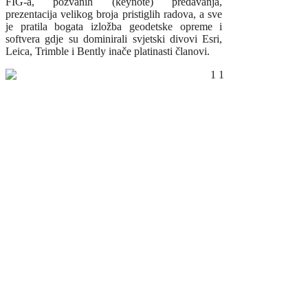
FIG-a, pozvanih (keynote) predavanja,
prezentacija velikog broja pristiglih radova, a sve
je pratila bogata izložba geodetske opreme i
softvera gdje su dominirali svjetski divovi Esri,
Leica, Trimble i Bently inače platinasti članovi.