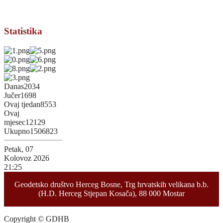
Statistika
Danas
2034
Jučer
1698
Ovaj tjedan
8553
Ovaj
mjesec
12129
Ukupno
1506823
Petak, 07
Kolovoz 2026
21:25
Geodetsko društvo Herceg Bosne, Trg hrvatskih velikana b.b.
(H.D. Herceg Stjepan Kosača), 88 000 Mostar
Copyright © GDHB