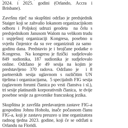
2024. i 2025. godini (Orlando, Accra i
Brisbane).
Završnu riječ na skupštini održao je predsjednik
Staiger koji se zahvalio lokanom organizacijskom
odboru i Poljskoj udruzi geodeta na čelu s
predsjednikom Janusom Walom na velikom trudu
i uspješnoj organizaciji Kongresa, posebno u
svjetlu činjenice da su sve organizirali za samo
godinu dana. Predstavio je i brojčane podatke o
Kongresu. Na kongresu je fizički sudjelovalo
849 sudionika, 187 sudionika je sudjelovalo
online. Održano je 49 sesija na kojim je
predstavljeno 370 radova. Održano je i 8
partnerskih sesija uglavnom s različitim UN
tijelima i organizacijama, 5 specijalnih FIG sesija
(uglavnom forumi članica po vrsti članstva i sl.),
tri sesije platinastih korporativnih članica, te dvije
posebne sesije za govornike francuskog jezika.
Skupština je završila predavanjem zastave FIG-a
gospodinu Johnu Hoholu, inače počasnom članu
FIG-a, koji je zastavu preuzeo u ime organizatora
radnog tjedna 2023. godine, koji će se održati u
Orlandu na Floridi.