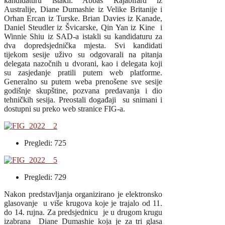
kandidaturu istakli: Abbas Rajabifard iz
Australije, Diane Dumashie iz Velike Britanije i
Orhan Ercan iz Turske. Brian Davies iz Kanade,
Daniel Steudler iz Švicarske, Qin Yan iz Kine i
Winnie Shiu iz SAD-a istakli su kandidaturu za
dva dopredsjednička mjesta. Svi kandidati
tijekom sesije uživo su odgovarali na pitanja
delegata nazočnih u dvorani, kao i delegata koji
su zasjedanje pratili putem web platforme.
Generalno su putem weba prenošene sve sesije
godišnje skupštine, pozvana predavanja i dio
tehničkih sesija. Preostali događaji su snimani i
dostupni su preko web stranice FIG-a.
Pregledi: 725
Pregledi: 729
Nakon predstavljanja organizirano je elektronsko
glasovanje u više krugova koje je trajalo od 11.
do 14. rujna. Za predsjednicu je u drugom krugu
izabrana Diane Dumashie koja je za tri glasa