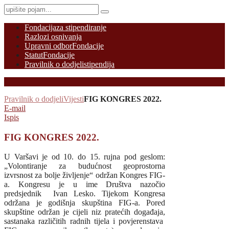
Fondacija
za stipendiranje
Razlozi osnivanja
Upravni odbor
Fondacije
Statut
Fondacije
Pravilnik o dodjeli
stipendija
Pravilnik o dodjeli
Vijesti
FIG KONGRES 2022.
E-mail
Ispis
FIG KONGRES 2022.
U Varšavi je od 10. do 15. rujna pod geslom:
„Volontiranje za budućnost geoprostorna
izvrsnost za bolje življenje“ održan Kongres FIG-
a. Kongresu je u ime Društva nazočio
predsjednik Ivan Lesko. Tijekom Kongresa
održana je godišnja skupština FIG-a. Pored
skupštine održan je cijeli niz pratećih događaja,
sastanaka različitih radnih tijela i povjerenstava