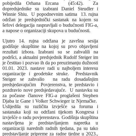
pobijedila Orhana Ercana (45:42). Za
dopredsjednike su izabrani Daniel Steudler i
Winnie Shiu. U popodnevnim satima 13. rujna
održan je predsjednički sastanak na kojem su
šefovi delegacija raspravljali o budućnosti FIG-a,
a napose o organizaciji skupova u budućnosti.
Ujutro 14. rujna održana je završna sesija
godišnje skupštine na kojoj su prvo objavljeni
rezultati izbora. Izabrani su se zahvalili na
podršci, a aktualni predsjednik Rudolf Steiger im
je čestitao i pozvao ih da po preuzimanju dužnosti
01.01. 2023. nastave radi u najboljem interesu
organizacije i geodetske struke. Predstavnik
Steiger se zahvalio na radu dosadašnjim
predsjedavajućim Povjerenstva, te predstavio i
pozdravio nove predsjedavajuće. U nastavku su
za počasne članove FIG-a proglašeni Stephen
Djaba iz Gane i Volker Schwieger iz Njemačke.
Uslijedila su različita izvješće sa foruma i
sastanaka koji su održani tijekom Kongresa i
izvješće o radu povjerenstava. Godišnja skupština
nastavljena je predstavljanjem napretka u
organizaciji narednih radnih tjedana, pa su tako
predstavljanje pripreme za radne tjedne u 2023.,