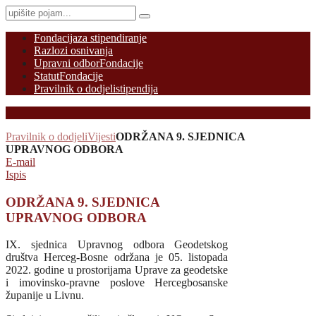
Fondacija
za stipendiranje
Razlozi osnivanja
Upravni odbor
Fondacije
Statut
Fondacije
Pravilnik o dodjeli
stipendija
Pravilnik o dodjeli
Vijesti
ODRŽANA 9. SJEDNICA
UPRAVNOG ODBORA
E-mail
Ispis
ODRŽANA 9. SJEDNICA
UPRAVNOG ODBORA
IX. sjednica Upravnog odbora Geodetskog
društva Herceg-Bosne održana je 05. listopada
2022. godine u prostorijama Uprave za geodetske
i imovinsko-pravne poslove Hercegbosanske
županije u Livnu.