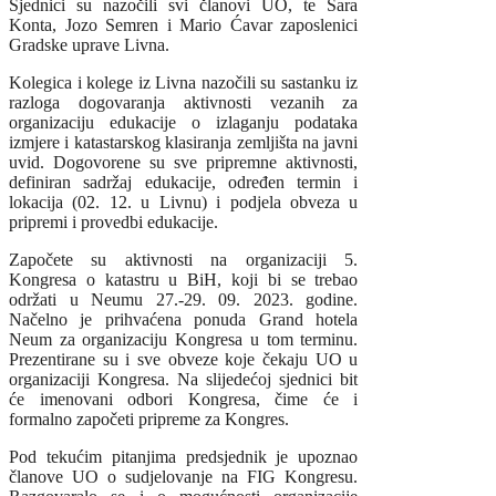
Sjednici su nazočili svi članovi UO, te Sara
Konta, Jozo Semren i Mario Ćavar zaposlenici
Gradske uprave Livna.
Kolegica i kolege iz Livna nazočili su sastanku iz
razloga dogovaranja aktivnosti vezanih za
organizaciju edukacije o izlaganju podataka
izmjere i katastarskog klasiranja zemljišta na javni
uvid. Dogovorene su sve pripremne aktivnosti,
definiran sadržaj edukacije, određen termin i
lokacija (02. 12. u Livnu) i podjela obveza u
pripremi i provedbi edukacije.
Započete su aktivnosti na organizaciji 5.
Kongresa o katastru u BiH, koji bi se trebao
održati u Neumu 27.-29. 09. 2023. godine.
Načelno je prihvaćena ponuda Grand hotela
Neum za organizaciju Kongresa u tom terminu.
Prezentirane su i sve obveze koje čekaju UO u
organizaciji Kongresa. Na slijedećoj sjednici bit
će imenovani odbori Kongresa, čime će i
formalno započeti pripreme za Kongres.
Pod tekućim pitanjima predsjednik je upoznao
članove UO o sudjelovanje na FIG Kongresu.