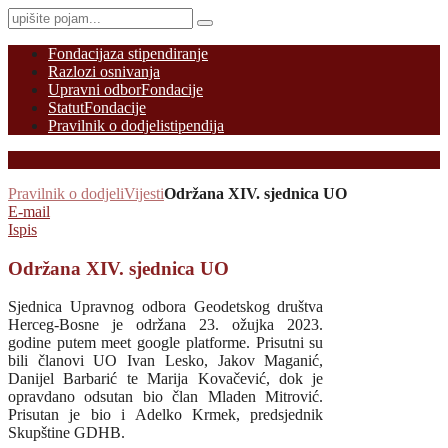
Fondacija
za stipendiranje
Razlozi osnivanja
Upravni odbor
Fondacije
Statut
Fondacije
Pravilnik o dodjeli
stipendija
Pravilnik o dodjeli
Vijesti
Održana XIV. sjednica UO
E-mail
Ispis
Održana XIV. sjednica UO
Sjednica Upravnog odbora Geodetskog društva
Herceg-Bosne je održana 23. ožujka 2023.
godine putem meet google platforme. Prisutni su
bili članovi UO Ivan Lesko, Jakov Maganić,
Danijel Barbarić te Marija Kovačević, dok je
opravdano odsutan bio član Mladen Mitrović.
Prisutan je bio i Adelko Krmek, predsjednik
Skupštine GDHB.