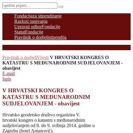
Fondacija
za stipendiranje
Razlozi osnivanja
Upravni odbor
Fondacije
Statut
Fondacije
Pravilnik o dodjeli
stipendija
Pravilnik o dodjeli
Vijesti
V HRVATSKI KONGRES O
KATASTRU S MEĐUNARODNIM SUDJELOVANJEM -
obavijest
E-mail
Ispis
V HRVATSKI KONGRES O
KATASTRU S MEĐUNARODNIM
SUDJELOVANJEM - obavijest
Hrvatsko geodetsko društvo organizira V.
hrvatski kongres o katastru s međunarodnim
sudjelovanjem od 8. do 9. svibnja 2014. godine u
Zagrebu (hotel Antunović).