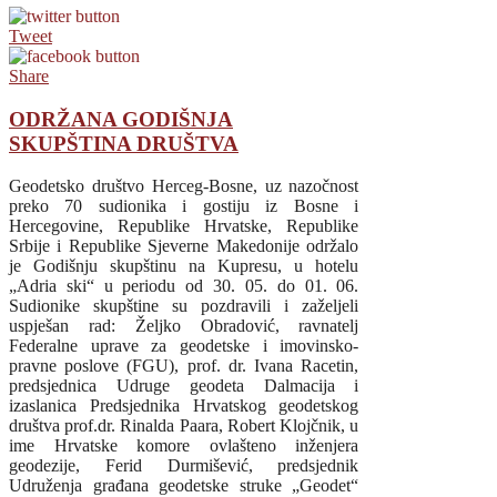
Tweet
Share
ODRŽANA GODIŠNJA
SKUPŠTINA DRUŠTVA
Geodetsko društvo Herceg-Bosne, uz nazočnost
preko 70 sudionika i gostiju iz Bosne i
Hercegovine, Republike Hrvatske, Republike
Srbije i Republike Sjeverne Makedonije održalo
je Godišnju skupštinu na Kupresu, u hotelu
„Adria ski“ u periodu od 30. 05. do 01. 06.
Sudionike skupštine su pozdravili i zaželjeli
uspješan rad: Željko Obradović, ravnatelj
Federalne uprave za geodetske i imovinsko-
pravne poslove (FGU), prof. dr. Ivana Racetin,
predsjednica Udruge geodeta Dalmacija i
izaslanica Predsjednika Hrvatskog geodetskog
društva prof.dr. Rinalda Paara, Robert Klojčnik, u
ime Hrvatske komore ovlašteno inženjera
geodezije, Ferid Durmišević, predsjednik
Udruženja građana geodetske struke „Geodet“