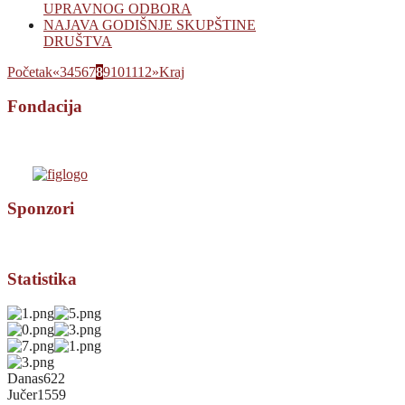
UPRAVNOG ODBORA
NAJAVA GODIŠNJE SKUPŠTINE
DRUŠTVA
Početak
«
3
4
5
6
7
8
9
10
11
12
»
Kraj
Fondacija
Sponzori
Statistika
Danas
622
Jučer
1559