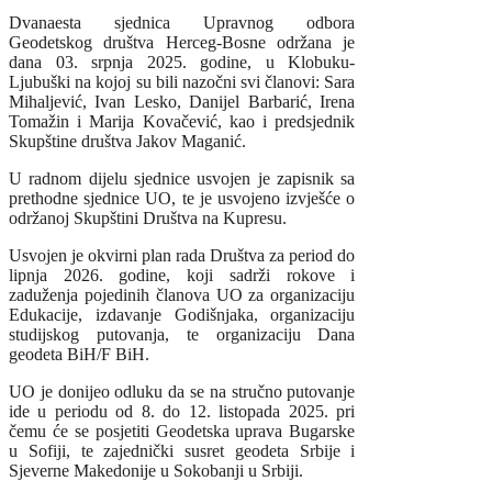
Dvanaesta sjednica Upravnog odbora
Geodetskog društva Herceg-Bosne održana je
dana 03. srpnja 2025. godine, u Klobuku-
Ljubuški na kojoj su bili nazočni svi članovi: Sara
Mihaljević, Ivan Lesko, Danijel Barbarić, Irena
Tomažin i Marija Kovačević, kao i predsjednik
Skupštine društva Jakov Maganić.
U radnom dijelu sjednice usvojen je zapisnik sa
prethodne sjednice UO, te je usvojeno izvješće o
održanoj Skupštini Društva na Kupresu.
Usvojen je okvirni plan rada Društva za period do
lipnja 2026. godine, koji sadrži rokove i
zaduženja pojedinih članova UO za organizaciju
Edukacije, izdavanje Godišnjaka, organizaciju
studijskog putovanja, te organizaciju Dana
geodeta BiH/F BiH.
UO je donijeo odluku da se na stručno putovanje
ide u periodu od 8. do 12. listopada 2025. pri
čemu će se posjetiti Geodetska uprava Bugarske
u Sofiji, te zajednički susret geodeta Srbije i
Sjeverne Makedonije u Sokobanji u Srbiji.