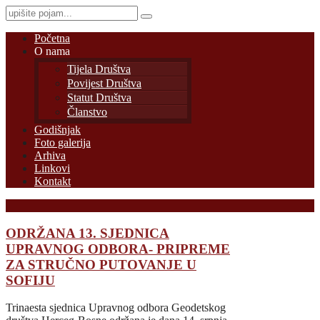
Početna
O nama
Tijela Društva
Povijest Društva
Statut Društva
Članstvo
Godišnjak
Foto galerija
Arhiva
Linkovi
Kontakt
ODRŽANA 13. SJEDNICA
UPRAVNOG ODBORA- PRIPREME
ZA STRUČNO PUTOVANJE U
SOFIJU
Trinaesta sjednica Upravnog odbora Geodetskog